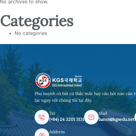
No archives to show.
Categories
No categories
Phụ huynh có bất cứ thắc mắc hay câu hỏi nào cần t
lạc ngay với chúng tôi tại đây.
Tel
Mail
(+84) 24 3201 3131
hanoi@kgsedu.net
Address