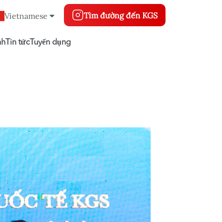
Tìm đường đến KGS
Vietnamese
nh
Tin tức
Tuyển dụng