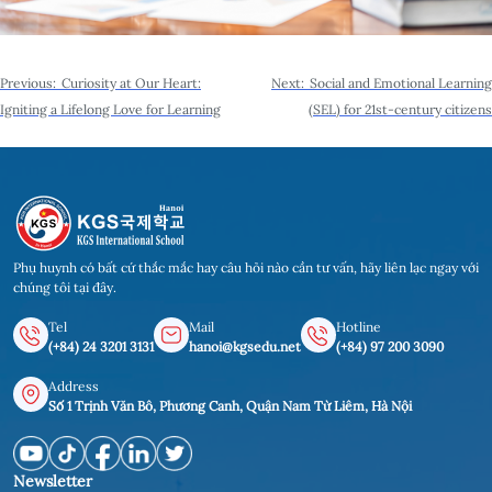
Post
Previous:
Curiosity at Our Heart:
Next:
Social and Emotional Learning
navigation
Igniting a Lifelong Love for Learning
(SEL) for 21st-century citizens
Phụ huynh có bất cứ thắc mắc hay câu hỏi nào cần tư vấn, hãy liên lạc ngay với
chúng tôi tại đây.
Tel
Mail
Hotline
(+84) 24 3201 3131
hanoi@kgsedu.net
(+84) 97 200 3090
Address
Số 1 Trịnh Văn Bô, Phương Canh, Quận Nam Từ Liêm, Hà Nội
Newsletter